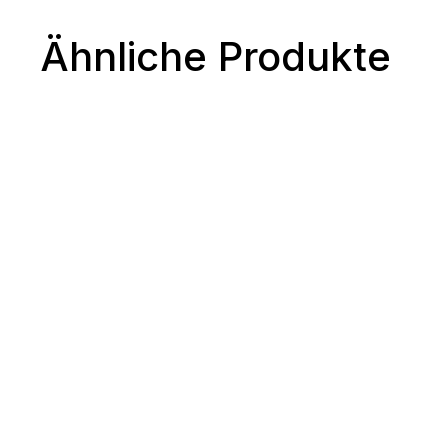
Ähnliche Produkte
JANOME Mylock 454D
539.00€*
Mehr Infos
JANOME CoverPro 3000
PROFESSIONAL
999,00€*
Mehr Infos
JANOME Mylock644
549.00€*