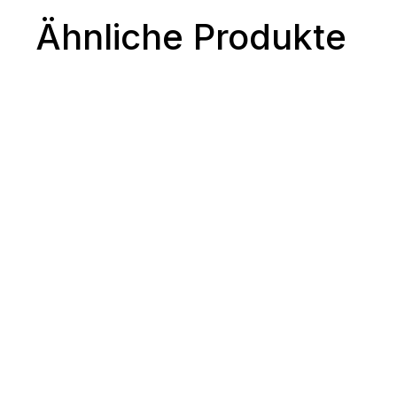
Ähnliche Produkte
JANOME Memory Craft 1000
1349.00€*
Mehr Infos
JANOME Horizon Memory Craft
9410 QCP
2969,00€*
Mehr Infos
JANOME Horizon Memory Craft
9480QCP
3999,00€*