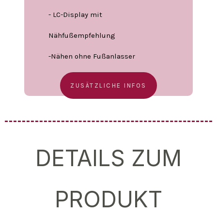
- LC-Display mit
Nähfußempfehlung
-Nähen ohne Fußanlasser
ZUSÄTZLICHE INFOS
DETAILS ZUM
PRODUKT