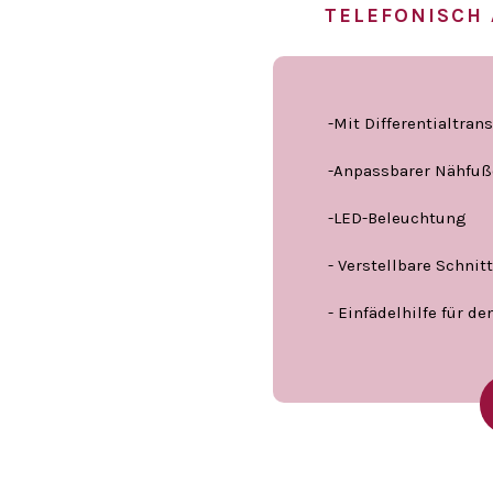
TELEFONISCH
-Mit Differentialtran
-Anpassbarer Nähfu
-LED-Beleuchtung
- Verstellbare Schnit
- Einfädelhilfe für de