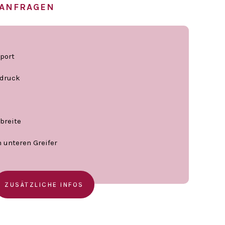
 ANFRAGEN
sport
ßdruck
tbreite
n unteren Greifer
ZUSÄTZLICHE INFOS