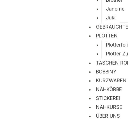
Brother
Janome
Juki
GEBRAUCHTE
PLOTTEN
Plotterfol
Plotter Z
TASCHEN RO
BOBBINY
KURZWAREN
NÄHKÖRBE
STICKEREI
NÄHKURSE
ÜBER UNS